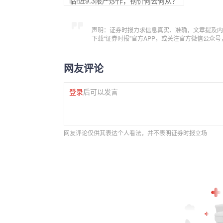
临!近9.3限产炒作，钢价何去何从？
声明：证券时报力求信息真实、准确，文章提及内
下载“证券时报”官方APP，或关注官方微信公众
网友评论
登录
后可以发言
网友评论仅供其表达个人看法，并不表明证券时报立场