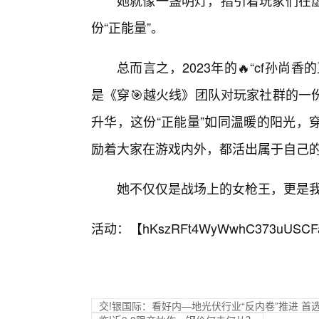
她就像一盏明灯，指引着玩家们在虚
份“正能量”。
总而言之，2023年的🔥“cf孙
是《穿🎯越火线》团队对玩家社群的一
升华，这份“正能量”如同温暖的阳光，
励着大家在游戏内外，都活出属于自己
她不仅仅是战场上的女枪王，更是
活动：【
hKszRFt4WyWwhC373uUSCF
交!银国际：看好内—地光伏行业“反内卷”推进 首