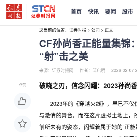
首页
快讯
要闻
股市
您当前的位置：
证券时报
>
公司
>
正文
CF孙尚香正能量集锦：
“射”击之美
来源：证券时报网
作者：邱启明
2026-02-07 
破晓之刃，信念闪耀：2023孙尚
点赞
2023年的《穿越火线》，早已不
与激情的舞台。而在这片虚拟土地上，孙
前所未有的姿态，闪耀着属于她的“正能量